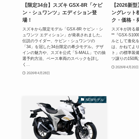
【限定34台】スズキ GSX-8R「ケビ
【2026新型
ン・シュワンツ」エディション登
ングレット
場！
ク・価格・
スズキから限定モデル「GSX-8R ケビン・シ
スズキが誇る
ュワンツ エディション」が発表されました。
**『GSX-S1
伝説のライダー、ケビン・シュワンツの
ルとして進化を
「34」を冠した34台限定の希少モデル。デザ
は、かねてより
インの魅力や、スズキ公式「S-MALL」での抽
ト」の標準装備
選予約方法、ベース車両のスペックを詳し
ツ譲りの150馬
く...
2026年4月20日
2026年4月28日
NEWモデル