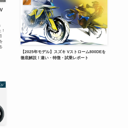
V
」
た！
紹
を
る
【2025年モデル】スズキ Vストローム800DEを
徹底解説！違い・特徴・試乗レポート
デル