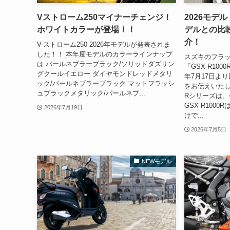
Vストローム250マイナーチェンジ！
2026モデル
ホワイトカラーが登場！！
デルとの比
介！
V-ストローム250 2026年モデルが発表されま
した！！ 本年度モデルのカラーラインナップ
スズキのフラ
は パールネブラーブラック/ソリッドダズリン
「GSX-R10
グクールイエロー ダイヤモンドレッドメタリ
年7月17日よ
ック/パールネブラーブラック マットフラッシ
をお伝えいたしま
ュブラックメタリック/パールネブ...
Rシリーズは、今
GSX-R100
2026年7月19日
けで...
2026年7月5日
NEWモデル