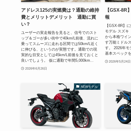
アドレス125の実燃費は？通勤の維持
【GSX-8
費とメリットデメリット 通勤に買
報
い？
【GSX-8R】
モデル スズキ
ユーザーの実走報告を見ると、信号でのスト
から本格ワイン
ップ＆ゴーが多い街中で40km/L前後、流れに
す万能ミドルス
乗ってスムーズに走れる区間では50km/L近く
す。 2026年
に伸びる、というのが実態です。通勤での現
基本スペックを
実的な目安としては45km/L前後を見ておくと
良いでしょう。 仮に通勤で年間5,000km...
2026年5月24日
2026年6月26日
NEWモデル