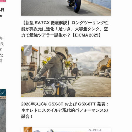
-R
デ
【新型 SV-7GX 徹底解説】ロングツーリング性
能が異次元に進化！足つき、大容量タンク、空
力で最強ツアラー誕生か？【EICMA 2025】
周年
 長
て
な
対
デル
2026年スズキ GSX-8T および GSX-8TT 発表：
ネオレトロスタイルと現代的パフォーマンスの
融合！