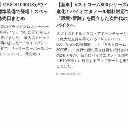
】GSX-S1000GXがウイ
【新車】Vストローム800シリーズ
標準装備で登場！スペッ
進化！バイオエタノール燃料対応
発売日まとめ
「環境×冒険」を両立した次世代の
バイクへ
最強のグランドクロスオーバー
000GX』**が、ついに2026年モデ
スズキのミドルクラス・アドベンチャーと
遂げました。 最大のトピック
て絶大な支持を得ている「Vストローム
噂のあった**「ウイングレッ
800（V-STROM 800）」と「Vストローム
化**。リッタースーパースポー
800DE」。 走行性能の高さは折り紙付き
力エンジンに、最先端の...
の2モデルが、新たにバイオエタノール燃
（E10/E25）に対応するアップデートを果
しました...
2026年3月19日