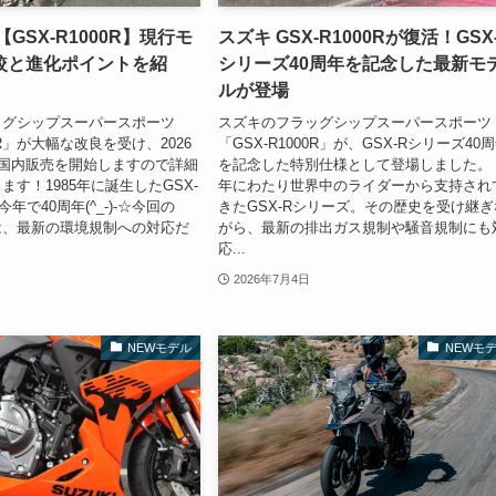
【GSX-R1000R】現行モ
スズキ GSX-R1000Rが復活！GSX
較と進化ポイントを紹
シリーズ40周年を記念した最新モ
ルが登場
ッグシップスーパースポーツ
スズキのフラッグシップスーパースポーツ
00R」が大幅な改良を受け、2026
「GSX-R1000R」が、GSX-Rシリーズ40
り国内販売を開始しますので詳細
を記念した特別仕様として登場しました。
す！1985年に誕生したGSX-
年にわたり世界中のライダーから支持され
年で40周年(^_-)-☆今回の
きたGSX-Rシリーズ。その歴史を受け継ぎ
0Rは、最新の環境規制への対応だ
がら、最新の排出ガス規制や騒音規制にも
応...
2026年7月4日
NEWモデル
NEWモ