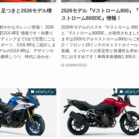
R】足つきと2026モデル情
2026モデル『Vストローム800』『
ストローム800DE』情報！
に鮮やかなオレンジ登場！ 2026
2026年モデルのスズキ「V-ストローム 800
【GSX-8R】情報です！街乗り
と「Vストローム800DE」が発売されまし
ディングまで1台で完璧にこな
まずは2026モデルＶストローム800からご
ポーツ、GSX-8Rをご紹介しま
介！フロント19インチのキャストホイール
モデルのGSX-8Rは、デザインや
装備、オンロードの安定性と快適性を求め
継承しつつ、時代に合わせ...
方におすすめです！車両本体価格1,309,0...
2026年5月5日
NEWモデル
NEWモ