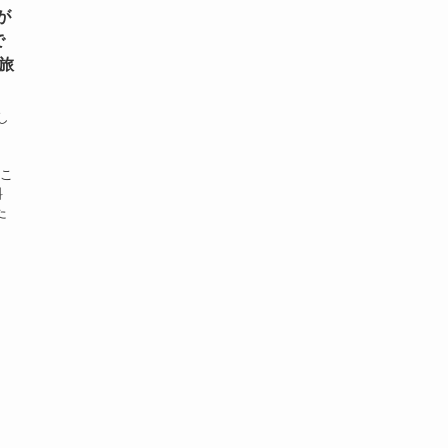
が
で
旅
し
のこ
料
た